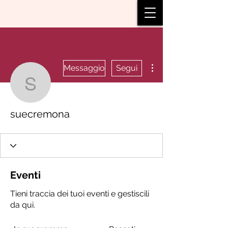
Altre azioni
Messaggio
Segui
suecremona
suecremona
Eventi
Tieni traccia dei tuoi eventi e gestiscili
da qui.