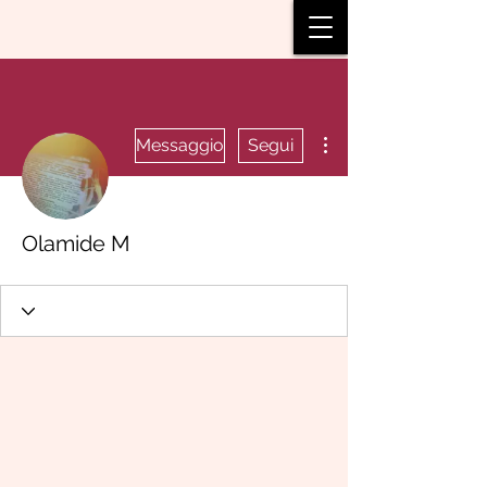
Altre azioni
Messaggio
Segui
Olamide M