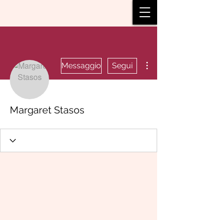
Altre azioni
Messaggio
Segui
Margaret Stasos